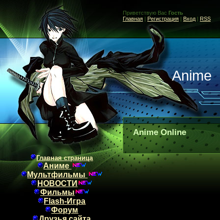
Приветствую Вас
Гость
Главная
|
Регистрация
|
Вход
|
RSS
Anime
Anime Online
Главная страница
Аниме
Мультфильмы
НОВОСТИ
Фильмы
Flash-Игра
Форум
Друзья сайта