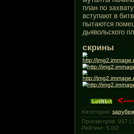
план по захват
вступают в бит
пытаются поме
дьявольского пл
скрины
<---
Категория
:
зарубе
Просмотров
:
937
|
Рейтинг
:
5.0
/
2