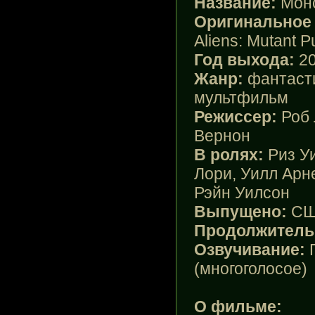
Название:
Мон
Оригинальное
Aliens: Mutant 
Год выхода:
2
Жанр:
фантасти
мультфильм
Режиссер:
Роб
Вернон
В ролях:
Риз У
Лори, Уилл Арн
Рэйн Уилсон
Выпущено:
СШ
Продолжитель
Озвучивание:
(многоголосое)
О фильме: