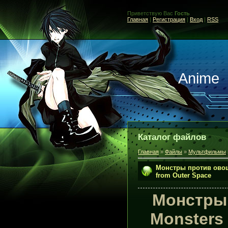
Приветствую Вас
Гость
Главная
|
Регистрация
|
Вход
|
RSS
Anime
Каталог файлов
Главная
»
Файлы
»
Мультфильмы
Монстры против овоще
from Outer Space
Монстры
Monsters 