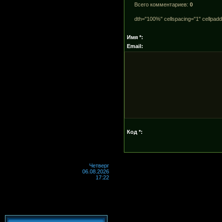
Всего комментариев
:
0
dth="100%" cellspacing="1" cellpad
Имя *:
Email:
Код *:
Четверг
06.08.2026
17:22