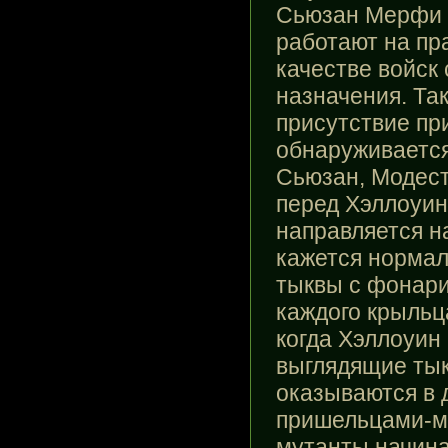
Сьюзан Мерфи 
работают на пр
качестве войск
назначения. Та
присутствие п
обнаруживается
Сьюзан, Модест
перед Хэллоуи
направляется н
кажется нормаль
тыквы с фонар
каждого крыльц
когда Хэллоуин 
выглядящие тык
оказываются в 
пришельцами-м
мутанты начина