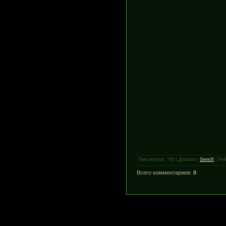
Просмотров
:
745
|
Добавил
:
GenriX
|
Рей
Всего комментариев
:
0