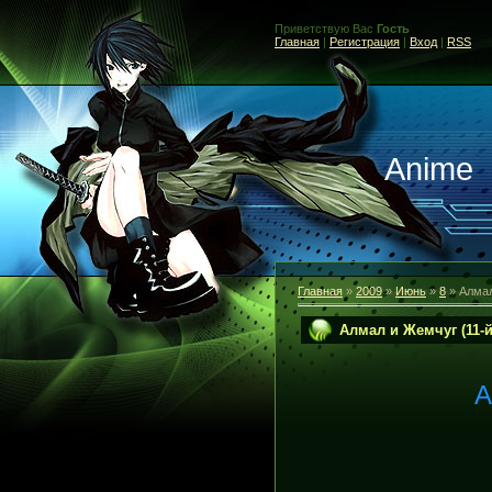
Приветствую Вас
Гость
Главная
|
Регистрация
|
Вход
|
RSS
Anime
Главная
»
2009
»
Июнь
»
8
» Алмал
Алмал и Жемчуг (11-й
А