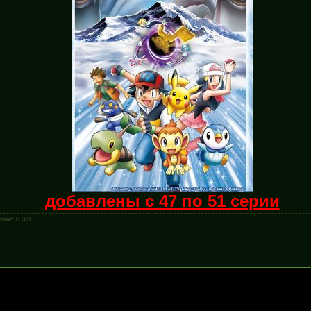
добавлены с 47 по 51 серии
тинг
:
0.0
/
0