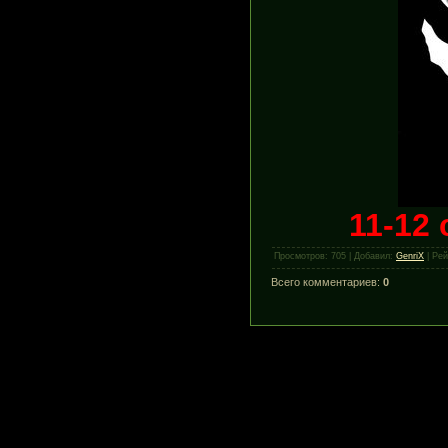
11-12 
Просмотров
:
705
|
Добавил
:
GenriX
|
Рей
Всего комментариев
:
0