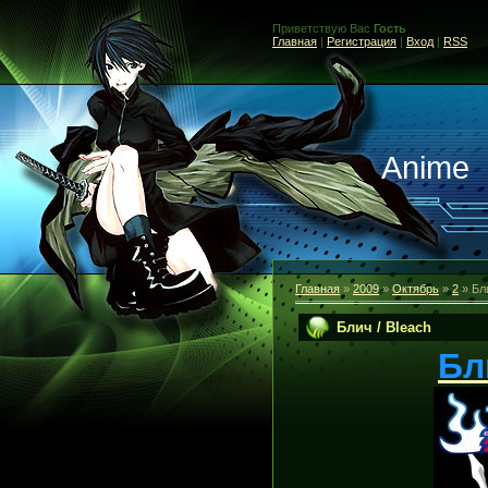
Приветствую Вас
Гость
Главная
|
Регистрация
|
Вход
|
RSS
Anime
Главная
»
2009
»
Октябрь
»
2
» Бли
Блич / Bleach
Бл