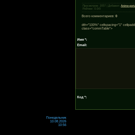
Просмотров
:
2057
|
Добавил
:
Anime-port
Рейтинг
:
0.0
/
0
Всего комментариев
:
0
dth="100%" cellspacing="1" cellpadd
class="commTable">
Имя *:
Email:
Код *:
Понедельник
10.08.2026
10:56