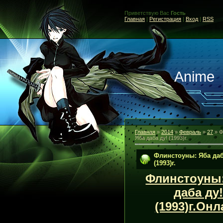
Приветствую Вас
Гость
Главная
|
Регистрация
|
Вход
|
RSS
Anime
Главная
»
2014
»
Февраль
»
27
» Ф
Яба даба ду! (1993)г.
Флинстоуны: Яба даб
(1993)г.
Флинстоуны
даба ду
(1993)г.Он