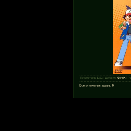
Просмотров
:
1262
|
Добавил
:
GenriX
|
Ре
Всего комментариев
:
0