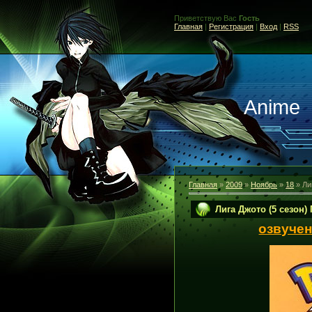
Приветствую Вас
Гость
Главная
|
Регистрация
|
Вход
|
RSS
Anime
Главная
»
2009
»
Ноябрь
»
18
» Ли
Лига Джото (5 сезон)
озвучен