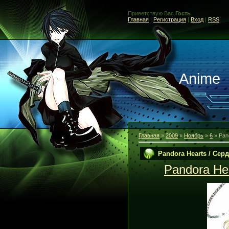
Приветствую Вас
Гость
Главная
|
Регистрация
|
Вход
|
RSS
Anime
Главная
»
2009
»
Ноябрь
»
6
» Pan
Pandora Hearts / Се
Pandora He