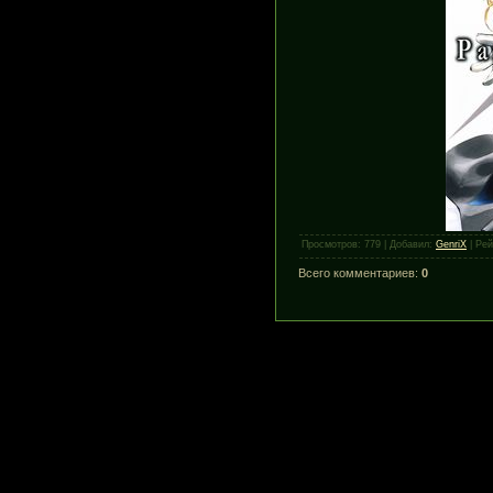
Просмотров
:
779
|
Добавил
:
GenriX
|
Рей
Всего комментариев
:
0