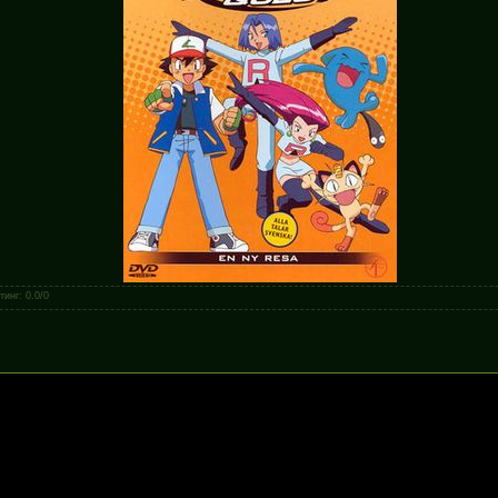
тинг
:
0.0
/
0