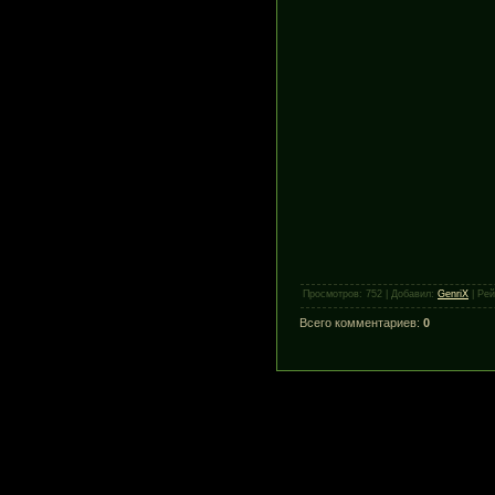
Просмотров
:
752
|
Добавил
:
GenriX
|
Рей
Всего комментариев
:
0