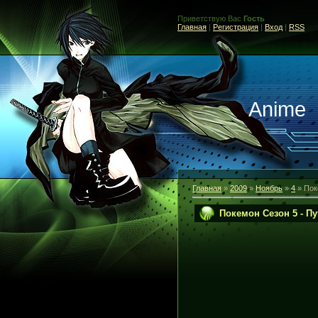
Приветствую Вас
Гость
Главная
|
Регистрация
|
Вход
|
RSS
Anime
Главная
»
2009
»
Ноябрь
»
4
» Пок
Покемон Сезон 5 - П