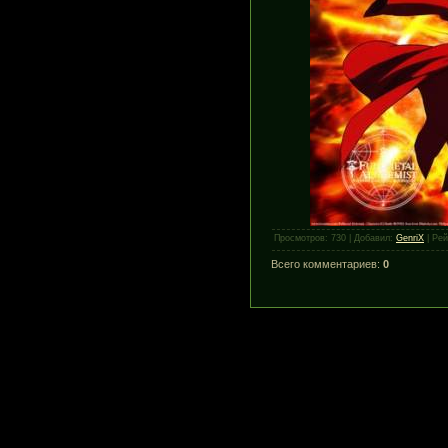
Просмотров
:
730
|
Добавил
:
GenriX
|
Рей
Всего комментариев
:
0