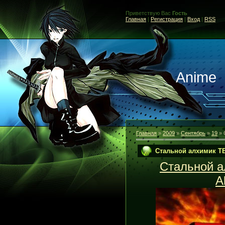
Приветствую Вас
Гость
Главная
|
Регистрация
|
Вход
|
RSS
Anime
Главная
»
2009
»
Сентябрь
»
19
» 
Стальной алхимик ТВ-
Стальной ал
A