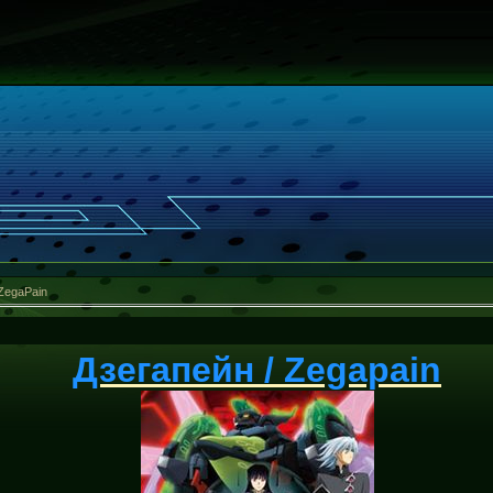
ZegaPain
Дзегапейн / Zegapain