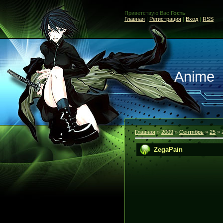
Приветствую Вас
Гость
Главная
|
Регистрация
|
Вход
|
RSS
Anime
Главная
»
2009
»
Сентябрь
»
25
» 
ZegaPain