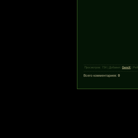
Просмотров
:
734
|
Добавил
:
GenriX
|
Рей
Всего комментариев
:
0