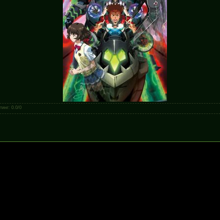
тинг
:
0.0
/
0