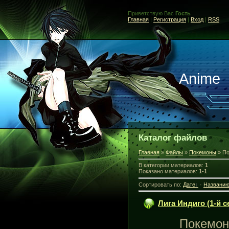
Приветствую Вас
Гость
Главная
|
Регистрация
|
Вход
|
RSS
Anime
Каталог файлов
Главная
»
Файлы
»
Покемоны
» По
В категории материалов
:
1
Показано материалов
:
1-1
Сортировать по
:
Дате
·
Названи
Лига Индиго (1-й 
Покемон