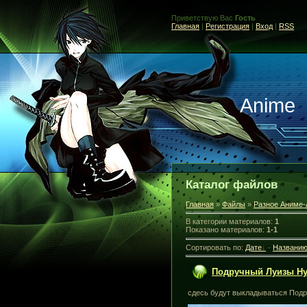
Приветствую Вас
Гость
Главная
|
Регистрация
|
Вход
|
RSS
Anime
Каталог файлов
Главная
»
Файлы
»
Разное Аниме-
В категории материалов
:
1
Показано материалов
:
1-1
Сортировать по
:
Дате
·
Названи
Подручный Луизы Ну
сдесь будут выкладываться Подр