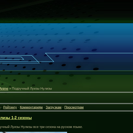
Anime
» Подручный Луизы Нулизы
ю
·
Рейтингу
·
Комментариям
·
Загрузкам
·
Просмотрам
лизы 1-2 сезоны
учный Луизы Нулизы все три сезона на руском языке.