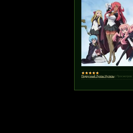
Подручный Луизы Нулизы
|
Просмотров: