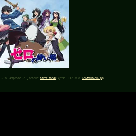
2738
|
Загрузок:
22
|
Добавил:
anime-portal
|
Дата:
01.12.2008
|
Комментарии (0)