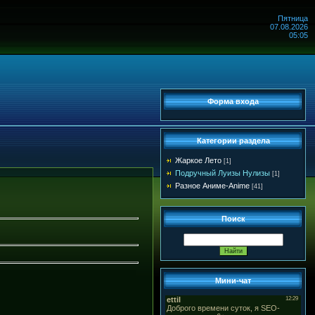
Пятница
07.08.2026
05:05
Форма входа
Категории раздела
Жаркое Лето
[1]
Подручный Луизы Нулизы
[1]
Разное Аниме-Anime
[41]
Поиск
Мини-чат