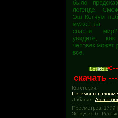
было предска
легенде. Смо
Эш Кетчум наб
мужества, 
спасти ми
увидите, ка
человек может 
все.
<--
скачать --
Категория
:
Покемоны полноме
Добавил
:
Anime-por
Просмотров
:
1779
|
Загрузок
:
0
|
Рейти