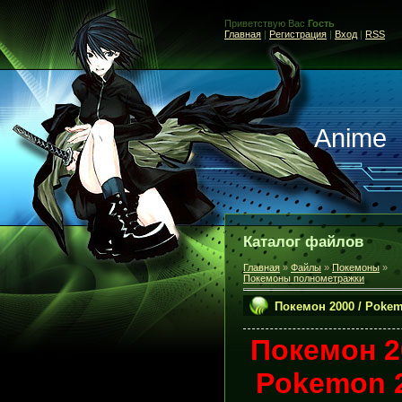
Приветствую Вас
Гость
Главная
|
Регистрация
|
Вход
|
RSS
Anime
Каталог файлов
Главная
»
Файлы
»
Покемоны
»
Покемоны полнометражки
Покемон 2000 / Poke
Покемон 2
Pokemon 