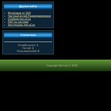
Друзья сайта
Мультиков от (ЕА)
Частный музей Радиоприемников
Сообщество uCoz
FAQ по системе
Инструкции для uCoz
Статистика
Онлайн всего:
1
Гостей:
1
Пользователей:
0
Copyright MyCorp © 2026