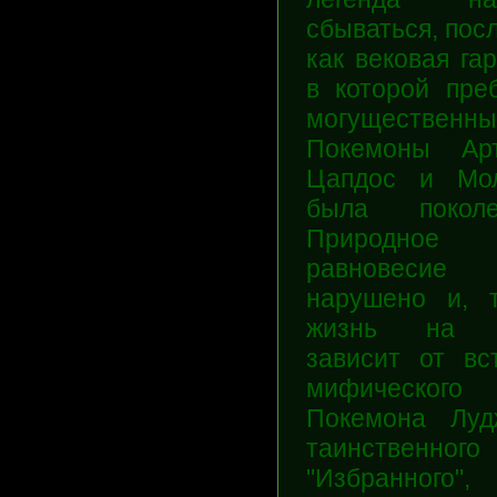
сбываться, посл
как вековая га
в которой пре
могущественны
Покемоны Арт
Цапдос и Мол
была поколе
Природное
равновесие
нарушено и, т
жизнь на 
зависит от вст
мифического
Покемона Лу
таинственного
"Избранного