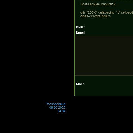
Всего комментариев
:
0
dth="100%" cellspacing="1" cellpadd
class="commTable">
Имя *:
Email:
Код *:
Воскресенье
09.08.2026
14:34