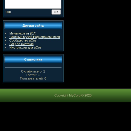
500
Друзья сайта
Мультиков от (ЕА)
Частный музей Радиоприемников
Сообщество uCoz
FAQ по системе
Инструкции для uCoz
Статистика
Онлайн всего:
1
Гостей:
1
Пользователей:
0
Copyright MyCorp © 2026