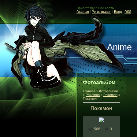
Приветствую Вас
Гость
Главная
|
Регистрация
|
Вход
|
RSS
Anime
Фотоальбом
Главная
»
Фотоальбом
»
Pokemon
»
Pokemon
»
Покемон
Покемон
566
0