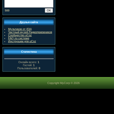
500
Друзья сайта
Мультиков от (ЕА)
Частный музей Радиоприемников
Сообщество uCoz
FAQ по системе
Инструкции для uCoz
Статистика
Онлайн всего:
1
Гостей:
1
Пользователей:
0
Copyright MyCorp © 2026