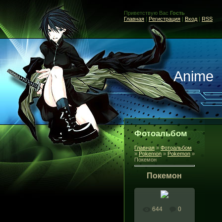
Приветствую Вас
Гость
Главная
|
Регистрация
|
Вход
|
RSS
Anime
Фотоальбом
Главная
»
Фотоальбом
»
Pokemon
»
Pokemon
»
Покемон
Покемон
644
0