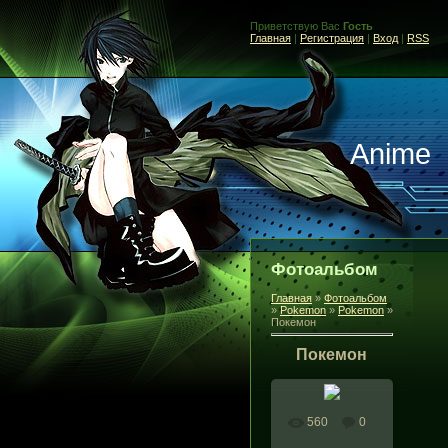
Приветствую Вас
Гость
Главная
|
Регистрация
|
Вход
|
RSS
Anime
Фотоальбом
Главная
»
Фотоальбом
»
Pokemon
»
Pokemon
»
Покемон
Покемон
560
0