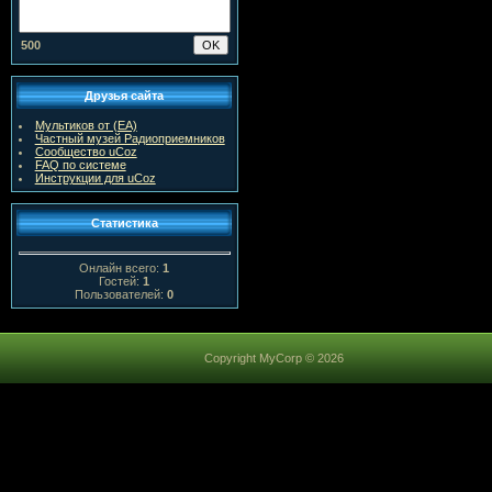
500
Друзья сайта
Мультиков от (ЕА)
Частный музей Радиоприемников
Сообщество uCoz
FAQ по системе
Инструкции для uCoz
Статистика
Онлайн всего:
1
Гостей:
1
Пользователей:
0
Copyright MyCorp © 2026