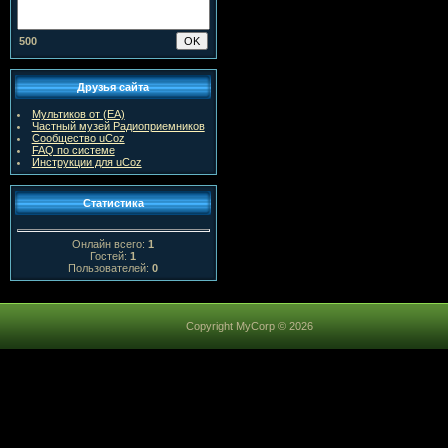
500
Друзья сайта
Мультиков от (ЕА)
Частный музей Радиоприемников
Сообщество uCoz
FAQ по системе
Инструкции для uCoz
Статистика
Онлайн всего:
1
Гостей:
1
Пользователей:
0
Copyright MyCorp © 2026