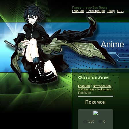
Приветствую Вас
Гость
Главная
|
Регистрация
|
Вход
|
RSS
Anime
Фотоальбом
Главная
»
Фотоальбом
»
Pokemon
»
Pokemon
»
Покемон
Покемон
556
0