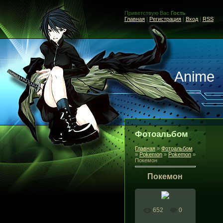
Приветствую Вас
Гость
Главная
|
Регистрация
|
Вход
|
RSS
Anime
Фотоальбом
Главная
»
Фотоальбом
»
Pokemon
»
Pokemon
»
Покемон
Покемон
652
0