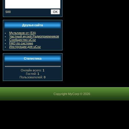
500
Друзья сайта
Мультиков от (ЕА)
Частный музей Радиоприемников
Сообщество uCoz
FAQ по системе
Инструкции для uCoz
Статистика
Онлайн всего:
1
Гостей:
1
Пользователей:
0
Copyright MyCorp © 2026