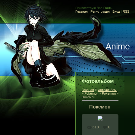
Приветствую Вас
Гость
Главная
|
Регистрация
|
Вход
|
RSS
Anime
Фотоальбом
Главная
»
Фотоальбом
»
Pokemon
»
Pokemon
»
Покемон
Покемон
618
0