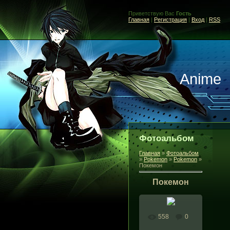
Приветствую Вас
Гость
Главная
|
Регистрация
|
Вход
|
RSS
Anime
Фотоальбом
Главная
»
Фотоальбом
»
Pokemon
»
Pokemon
»
Покемон
Покемон
558
0