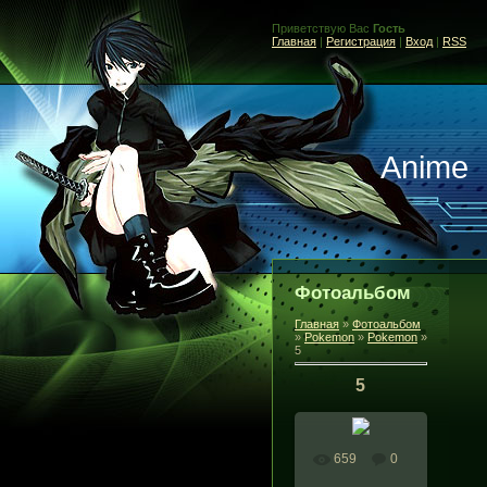
Приветствую Вас
Гость
Главная
|
Регистрация
|
Вход
|
RSS
Anime
Фотоальбом
Главная
»
Фотоальбом
»
Pokemon
»
Pokemon
»
5
5
659
0