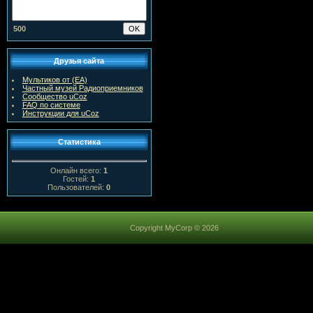
500
Друзья сайта
Мультиков от (ЕА)
Частный музей Радиоприемников
Сообщество uCoz
FAQ по системе
Инструкции для uCoz
Статистика
Онлайн всего:
1
Гостей:
1
Пользователей:
0
Copyright MyCorp © 2026