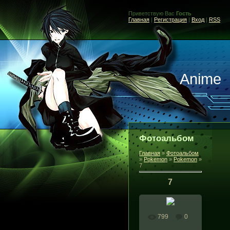
Приветствую Вас
Гость
Главная
|
Регистрация
|
Вход
|
RSS
Anime
Фотоальбом
Главная
»
Фотоальбом
»
Pokemon
»
Pokemon
»
7
7
799
0
В реальном