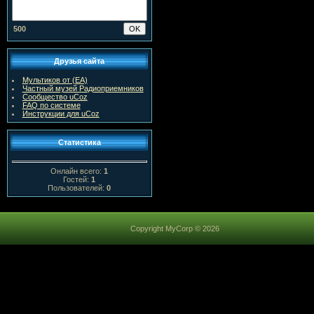
500
Друзья сайта
Мультиков от (ЕА)
Частный музей Радиоприемников
Сообщество uCoz
FAQ по системе
Инструкции для uCoz
Статистика
Онлайн всего:
1
Гостей:
1
Пользователей:
0
Copyright MyCorp © 2026