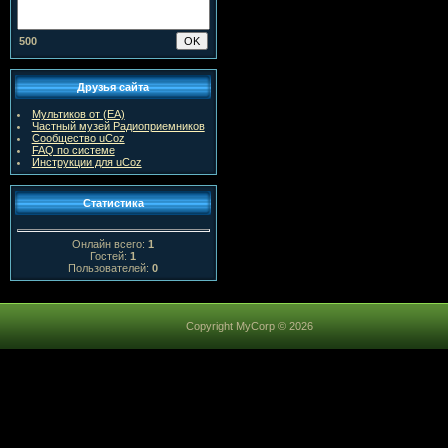
500
Друзья сайта
Мультиков от (ЕА)
Частный музей Радиоприемников
Сообщество uCoz
FAQ по системе
Инструкции для uCoz
Статистика
Онлайн всего:
1
Гостей:
1
Пользователей:
0
Copyright MyCorp © 2026