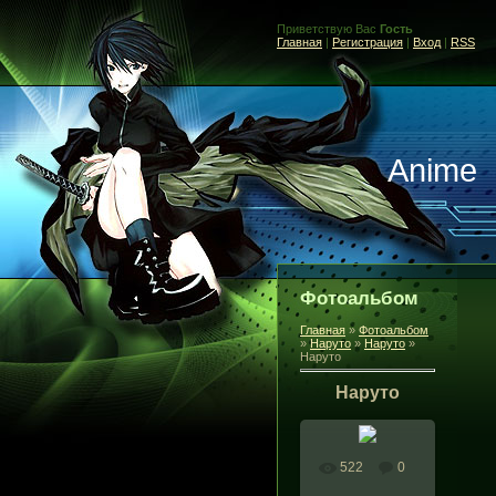
Приветствую Вас
Гость
Главная
|
Регистрация
|
Вход
|
RSS
Anime
Фотоальбом
Главная
»
Фотоальбом
»
Наруто
»
Наруто
»
Наруто
Наруто
522
0