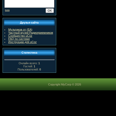
500
Друзья сайта
Мультиков от (ЕА)
Частный музей Радиоприемников
Сообщество uCoz
FAQ по системе
Инструкции для uCoz
Статистика
Онлайн всего:
1
Гостей:
1
Пользователей:
0
Copyright MyCorp © 2026