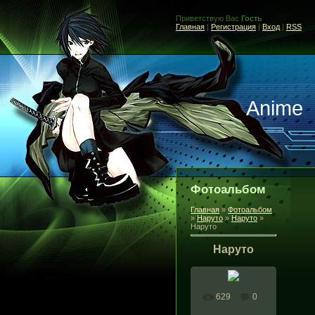
Приветствую Вас
Гость
Главная
|
Регистрация
|
Вход
|
RSS
Anime
Фотоальбом
Главная
»
Фотоальбом
»
Наруто
»
Наруто
»
Наруто
Наруто
629
0