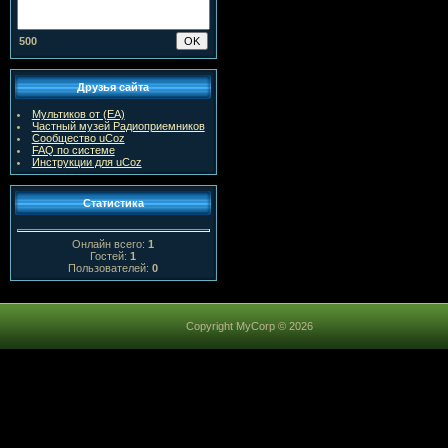
500
Друзья сайта
Мультиков от (ЕА)
Частный музей Радиоприемников
Сообщество uCoz
FAQ по системе
Инструкции для uCoz
Статистика
Онлайн всего:
1
Гостей:
1
Пользователей:
0
Copyright MyCorp © 2026