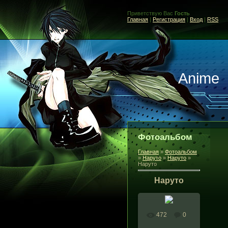
Приветствую Вас
Гость
Главная
|
Регистрация
|
Вход
|
RSS
Anime
Фотоальбом
Главная
»
Фотоальбом
»
Наруто
»
Наруто
»
Наруто
Наруто
472
0