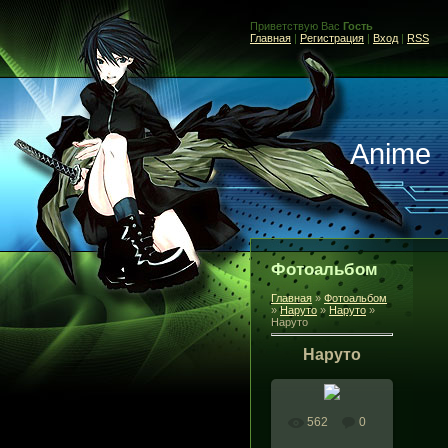
Приветствую Вас
Гость
Главная
|
Регистрация
|
Вход
|
RSS
Anime
Фотоальбом
Главная
»
Фотоальбом
»
Наруто
»
Наруто
»
Наруто
Наруто
562
0