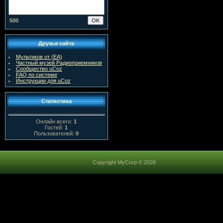
500
Друзья сайта
Мультиков от (ЕА)
Частный музей Радиоприемников
Сообщество uCoz
FAQ по системе
Инструкции для uCoz
Статистика
Онлайн всего:
1
Гостей:
1
Пользователей:
0
Copyright MyCorp © 2026