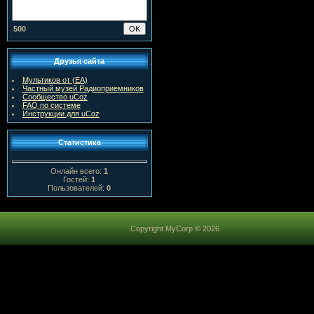
500
Друзья сайта
Мультиков от (ЕА)
Частный музей Радиоприемников
Сообщество uCoz
FAQ по системе
Инструкции для uCoz
Статистика
Онлайн всего:
1
Гостей:
1
Пользователей:
0
Copyright MyCorp © 2026