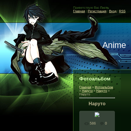
Приветствую Вас
Гость
Главная
|
Регистрация
|
Вход
|
RSS
Anime
Фотоальбом
Главная
»
Фотоальбом
»
Наруто
»
Наруто
»
Наруто
Наруто
586
0