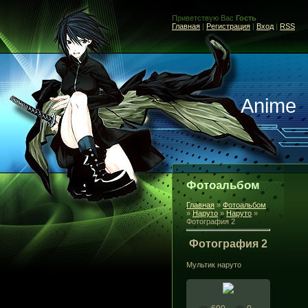
Приветствую Вас
Гость
Главная
|
Регистрация
|
Вход
|
RSS
Anime
Фотоальбом
Главная
»
Фотоальбом
»
Наруто
»
Наруто
»
Фотография 2
Фотография 2
Мультик наруто