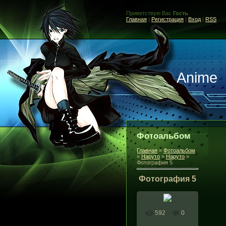
Приветствую Вас
Гость
Главная
|
Регистрация
|
Вход
|
RSS
Anime
Фотоальбом
Главная
»
Фотоальбом
»
Наруто
»
Наруто
»
Фотография 5
Фотография 5
592
0