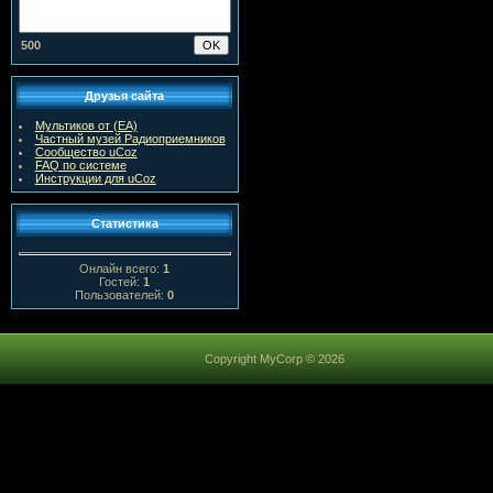
500
Друзья сайта
Мультиков от (ЕА)
Частный музей Радиоприемников
Сообщество uCoz
FAQ по системе
Инструкции для uCoz
Статистика
Онлайн всего:
1
Гостей:
1
Пользователей:
0
Copyright MyCorp © 2026