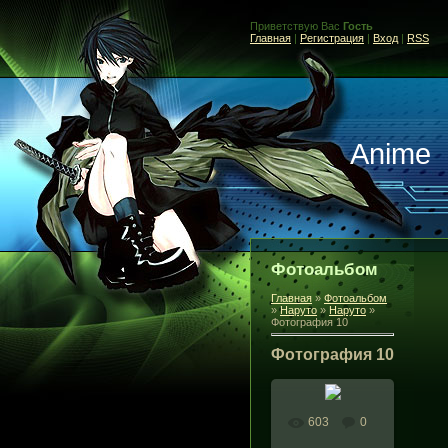
Приветствую Вас
Гость
Главная
|
Регистрация
|
Вход
|
RSS
Anime
Фотоальбом
Главная
»
Фотоальбом
»
Наруто
»
Наруто
»
Фотография 10
Фотография 10
603
0