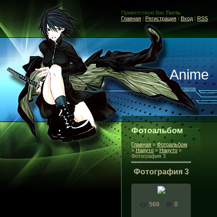
Приветствую Вас
Гость
Главная
|
Регистрация
|
Вход
|
RSS
Anime
Фотоальбом
Главная
»
Фотоальбом
»
Наруто
»
Наруто
»
Фотография 3
Фотография 3
569
0