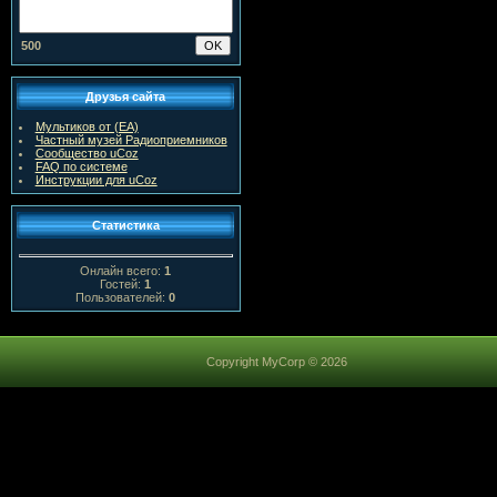
500
Друзья сайта
Мультиков от (ЕА)
Частный музей Радиоприемников
Сообщество uCoz
FAQ по системе
Инструкции для uCoz
Статистика
Онлайн всего:
1
Гостей:
1
Пользователей:
0
Copyright MyCorp © 2026