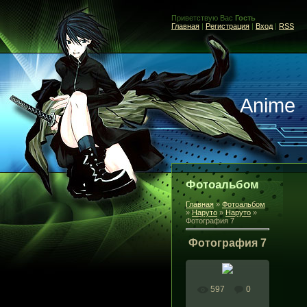
Приветствую Вас
Гость
Главная
|
Регистрация
|
Вход
|
RSS
Anime
Фотоальбом
Главная
»
Фотоальбом
»
Наруто
»
Наруто
»
Фотография 7
Фотография 7
597
0