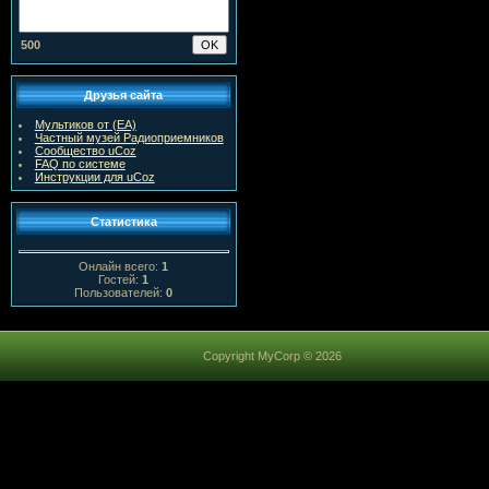
500
Друзья сайта
Мультиков от (ЕА)
Частный музей Радиоприемников
Сообщество uCoz
FAQ по системе
Инструкции для uCoz
Статистика
Онлайн всего:
1
Гостей:
1
Пользователей:
0
Copyright MyCorp © 2026