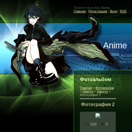
Приветствую Вас
Гость
Главная
|
Регистрация
|
Вход
|
RSS
Anime
Фотоальбом
Главная
»
Фотоальбом
»
Наруто
»
Наруто
»
Фотография 2
Фотография 2
630
0