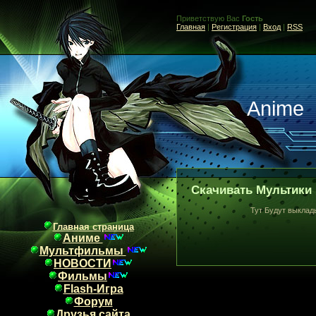
Приветствую Вас
Гость
Главная
|
Регистрация
|
Вход
|
RSS
Anime
Скачивать Мультики
Тут Будут выкладываться
Главная страница
Аниме
Мультфильмы
НОВОСТИ
Фильмы
Flash-Игра
Форум
Друзья сайта