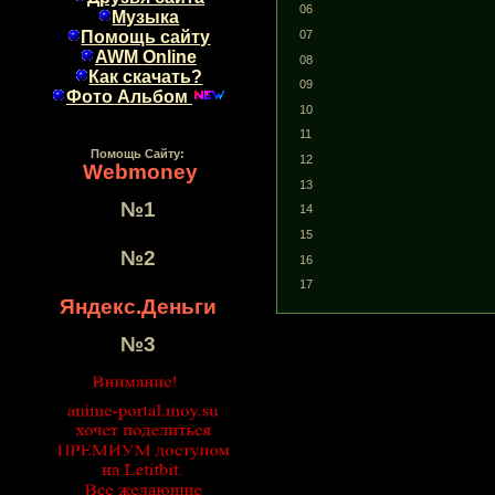
06
Музыка
07
Помощь сайту
AWM Online
08
Как скачать?
09
Фото Альбом
10
11
Помощь Сайту:
12
Webmoney
13
№1
14
15
№2
16
17
Яндекс.Деньги
№3