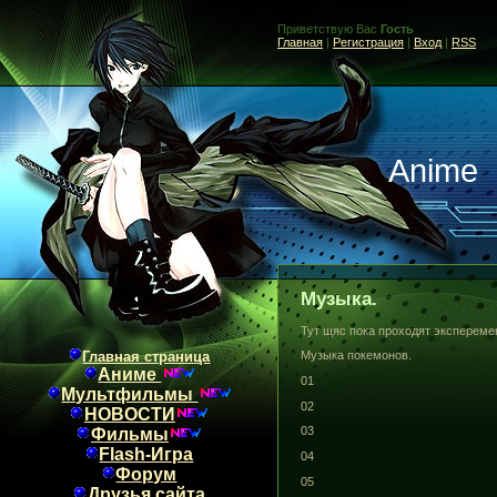
Приветствую Вас
Гость
Главная
|
Регистрация
|
Вход
|
RSS
Anime
Музыка.
Тут щяс пока проходят экспереме
Главная страница
Музыка покемонов.
Аниме
01
Мультфильмы
02
НОВОСТИ
03
Фильмы
Flash-Игра
04
Форум
05
Друзья сайта