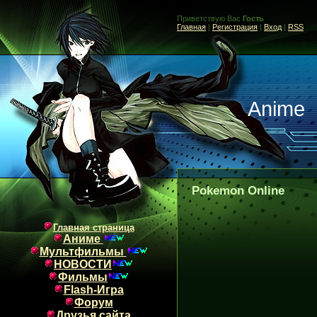
Приветствую Вас
Гость
Главная
|
Регистрация
|
Вход
|
RSS
Anime
Pokemon Online
Главная страница
Аниме
Мультфильмы
НОВОСТИ
Фильмы
Flash-Игра
Форум
Друзья сайта