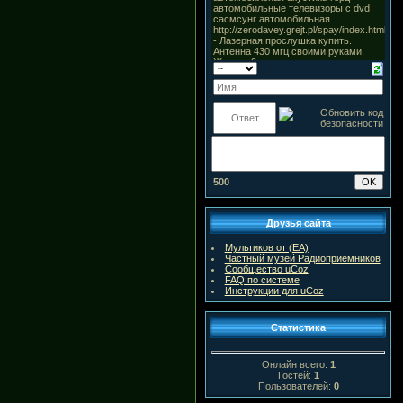
500
Друзья сайта
Мультиков от (ЕА)
Частный музей Радиоприемников
Сообщество uCoz
FAQ по системе
Инструкции для uCoz
Статистика
Онлайн всего:
1
Гостей:
1
Пользователей:
0