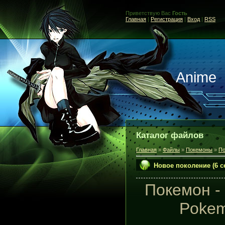
Приветствую Вас
Гость
Главная
|
Регистрация
|
Вход
|
RSS
Anime
Каталог файлов
Главная
»
Файлы
»
Покемоны
»
По
Новое поколение (6 
Покемон -
Pokem