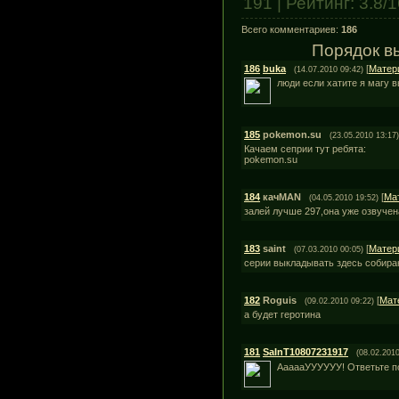
191
|
Рейтинг
:
3.8
/
1
Всего комментариев
:
186
Порядок в
186
buka
[
Матер
(14.07.2010 09:42)
люди если хатите я магу в
185
pokemon.su
(23.05.2010 13:17)
Качаем сеприи тут ребята:
pokemon.su
184
качMAN
[
Ма
(04.05.2010 19:52)
залей лучше 297,она уже озвучен
183
saint
[
Матер
(07.03.2010 00:05)
серии выкладывать здесь собира
182
Roguis
[
Мат
(09.02.2010 09:22)
а будет геротина
181
SaInT10807231917
(08.02.2010
АааааУУУУУУ! Ответьте по