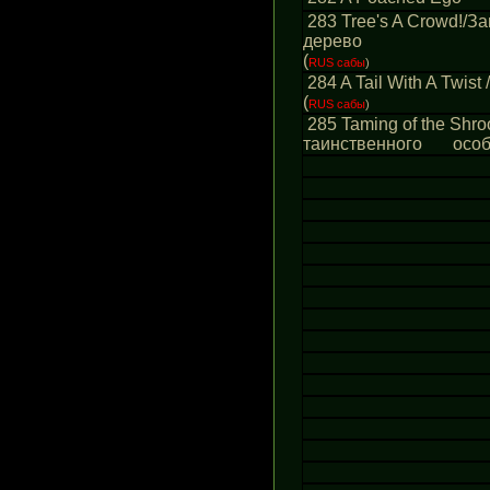
283
Tree's A Crowd!/
дерево
(
RUS сабы
)
284
A Tail With A Twist
(
RUS сабы
)
285
Taming of the Shro
таинственного осо