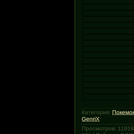
Категория
:
Покемон
GenriX
Просмотров
:
11918