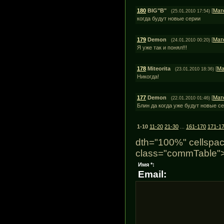
180
BIG"B"
[
Мат
(25.01.2010 17:54)
когда будут новые серии
179
Demon
[
Мат
(24.01.2010 00:20)
Я уже так и понял!!!
178
Miteorita
[
Ма
(23.01.2010 18:36)
Никогда!
177
Demon
[
Мат
(22.01.2010 01:46)
Блин да когда уже будут новые с
1-10
11-20
21-30
...
161-170
171-1
dth="100%" cellspac
class="commTable"
Имя *:
Email: