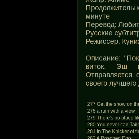
Продолжительн
минуте
Перевод
: Люби
Русские субтит
Режиссер
: Кун
Описание
: "По
виток. Эш н
Отправляется 
своего лучшего 
277 Get the show on th
278 a ruin with a view
279 There's no place l
280 You never can Tail
281 In The Knicker of t
282 A Poached Ego