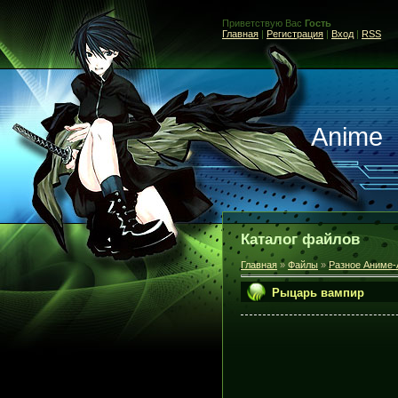
Приветствую Вас
Гость
Главная
|
Регистрация
|
Вход
|
RSS
Anime
Каталог файлов
Главная
»
Файлы
»
Разное Аниме-
Рыцарь вампир