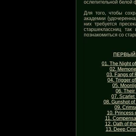
ослепительной белой ф
Для того, чтобы сохр
академии (удочеренна
них требуется пресек
старшеклассниц так
познакомиться со ста
ПЕРВЫЙ
01. The Night o
02. Memorie
03. Fangs of
04. Trigger o
05. Moonli
06. Their
07. Scarlet
08. Gunshot of
09. Crims
10. Princess 
11. Compensat
12. Oath of th
13. Deep Cri