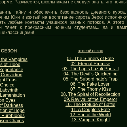
орме. Разумеется, школьникам не следует знать, что ночн
анить тайну и обеспечить безопасность дневного курса
я им Юки и взятый на воспитание сирота Зеро) исполняют
ать любые контакты учащихся разных потоков. А этого 
 и тянет к прекрасным ночным студентам... да и ва
ршеклассницами!
 СЕЗОН
ВТОРОЙ СЕЗОН
01. The Sinners of Fate
f the Vampires
02. Eternal Promise
s of Blood
03. The Lapis Lazuli Portrait
 Repentance
04. The Devil's Quickening
f Conviction
05. The Subordinate's Trap
ght Feast
06. The Fake Lover
 Choice
07. The Thorny Kiss
 Labyrinth
08. The Spiral of Recollection
 Lamentation
09. Revival of the Emperor
on Eyes
10. The Prelude of Battle
of Darkness
11. A Couple's Fate
ion of Hope
12. End of the World
e Purebloods
13. Vampire Knight
mson Chains