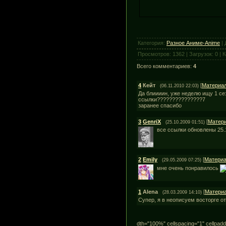
Категория
:
Разное Аниме-Anime
|
Просмотров
:
1362
|
Загрузок
:
0
|
К
Всего комментариев
:
4
4
Кейт
[
Материа
(06.11.2010 22:03)
Да блиииин, уже неделю ищу 1 се
ссылки???????????????7
заранее спасибо
3
GenriX
[
Матер
(25.10.2009 01:51)
все ссылки обновлены 25.
2
Emily
[
Матери
(29.05.2009 07:25)
мне очень понравилось
1
Alena
[
Матери
(28.03.2009 14:10)
Супер, я в неописуем восторге о
dth="100%" cellspacing="1" cellpad