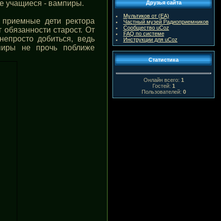
ые учащиеся - вампиры.
Друзья сайта
Мультиков от (ЕА)
, приемные дети ректора
Частный музей Радиоприемников
Сообщество uCoz
 обязанности старост. От
FAQ по системе
непросто добиться, ведь
Инструкции для uCoz
мпиры не прочь поближе
Статистика
Онлайн всего:
1
Гостей:
1
Пользователей:
0