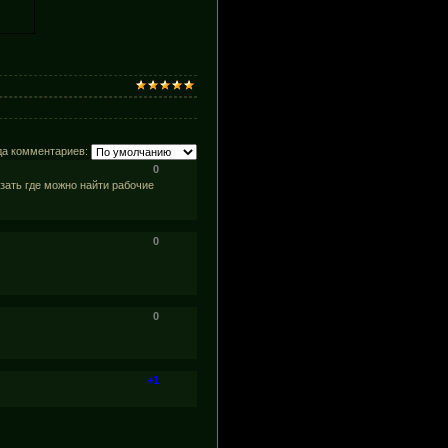
да комментариев:
0
зать где можно найти рабочие
0
0
+1