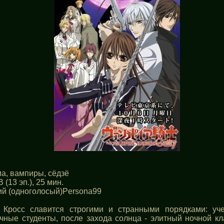
ма, вампиры, сёдзё
В (13 эп.), 25 мин.
ий (одноголосый)Persona99
Кросс славится строгими и странными порядками: уч
чные студенты, после захода солнца - элитный ночной кл