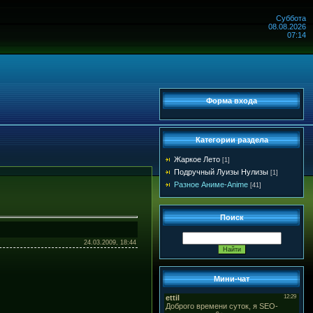
Суббота
08.08.2026
07:14
Форма входа
Категории раздела
Жаркое Лето
[1]
Подручный Луизы Нулизы
[1]
Разное Аниме-Anime
[41]
Поиск
24.03.2009, 18:44
Мини-чат