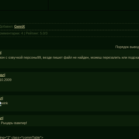
Добавил
:
GenriX
омментарии
:
4
|
Рейтинг
:
5.0
/
3
Порядок выво
л
]
зон с озвучкой персоны99, везде пишет файл не найден, можеш перезалить или подска
иал
]
10.2009
ал
]
ал
]
т Рыцарь-вампир!
ding="2" class="commTable">