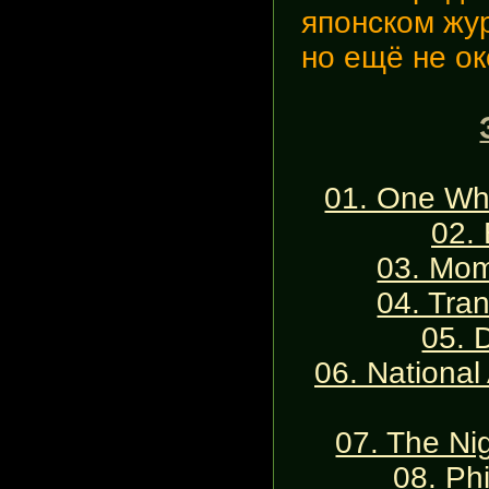
японском жу
но ещё не ок
01. One Wh
02.
03. Mom.
04. Tra
05. 
06. National
07. The Ni
08. Ph