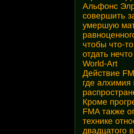
Альфонс Элр
совершить з
умершую мат
равноценного
чтобы что-то
отдать нечт
World-Art
Действие FM
где алхимия
распростране
Кроме прогр
FMA также о
технике отн
двадцатого в