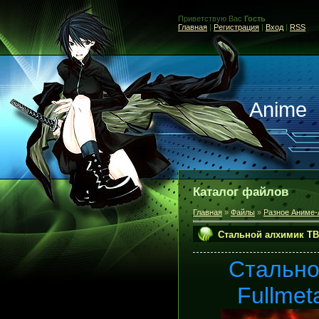
Приветствую Вас
Гость
Главная
|
Регистрация
|
Вход
|
RSS
Anime
Каталог файлов
Главная
»
Файлы
»
Разное Аниме-
Стальной алхимик ТВ-1
Стально
Fullmet