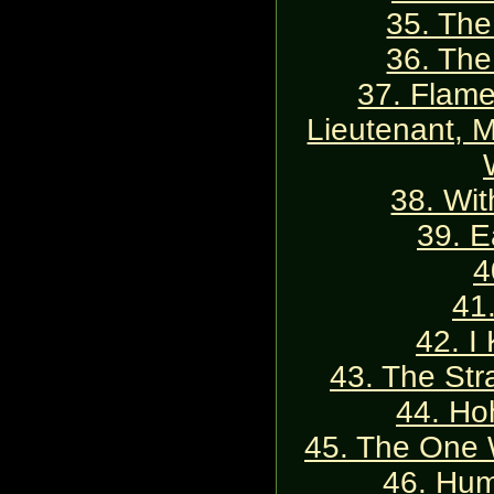
35. The
36. The
37. Flame
Lieutenant, M
38. Wit
39. E
4
41
42. I
43. The St
44. Ho
45. The One 
46. Hum