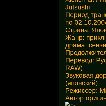
Jutsushi
Период тран
по 02.10.200
Страна
: Япо
Жанр
: прикл
драма, сёнэ
Продолжител
Перевод
: Ру
RAW)
Звуковая до
(японский)
Режиссер
: 
Автор ориги