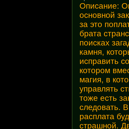
Описание
: 
основной за
за это попла
брата странс
поисках заг
камня, кото
исправить с
котором вмес
магия, в ко
управлять ст
тоже есть за
следовать. 
расплата буд
страшной. Дв