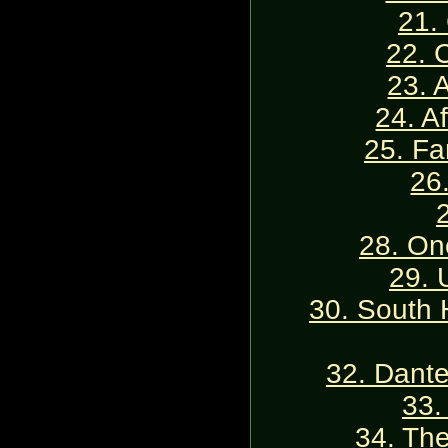
21.
22. 
23. 
24. A
25. Fa
26
28. One
29. 
30. South 
32. Dante
33.
34. Th