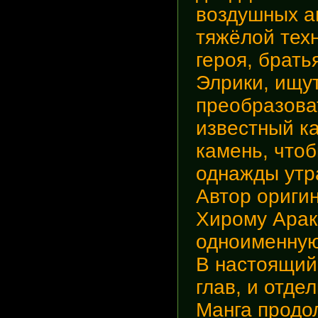
воздушных а
тяжёлой техн
героя, брат
Элрики, ищу
преобразова
известный к
камень, чтоб
однажды утра
Автор ориги
Хирому Арак
одноименную 
В настоящий
глав, и отде
Манга продо