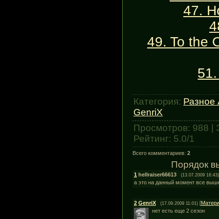
47. H
4
49. To the 
51.
Категория
:
Разное
GenriX
Просмотров
:
988
|
Рейтинг
:
5.0
/
1
Всего комментариев
:
2
Порядок в
1
hellraiser66613
(13.07.2009 16:43)
а это на данный момент все выш
2
GenriX
[
Матер
(17.09.2009 11:01)
нет есть еще 2 сезон