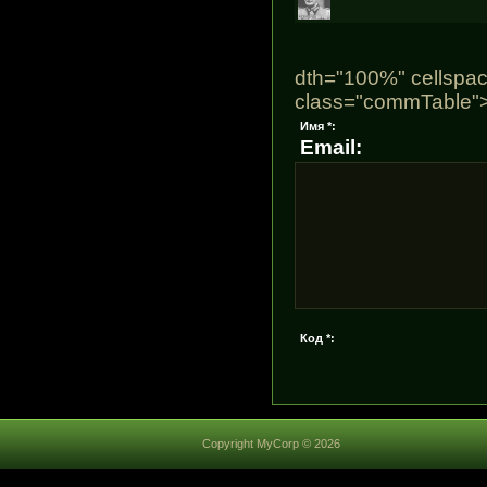
dth="100%" cellspac
class="commTable"
Имя *:
Email:
Код *:
Copyright MyCorp © 2026