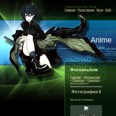
Приветствую Вас
Гость
Главная
|
Регистрация
|
Вход
|
RSS
Anime
Фотоальбом
Главная
»
Фотоальбом
»
Pokemon
»
Pokemon
»
Фотография 8
Фотография 8
Мультик Покемон