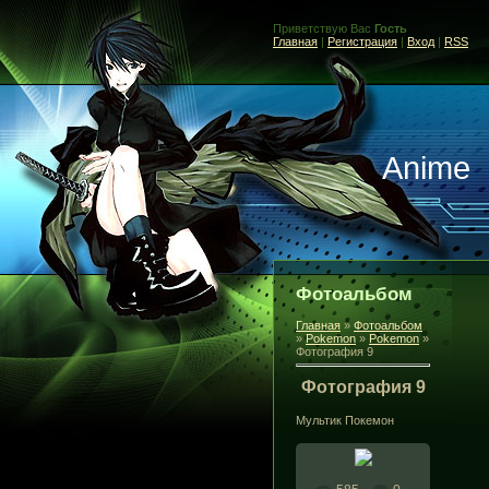
Приветствую Вас
Гость
Главная
|
Регистрация
|
Вход
|
RSS
Anime
Фотоальбом
Главная
»
Фотоальбом
»
Pokemon
»
Pokemon
»
Фотография 9
Фотография 9
Мультик Покемон