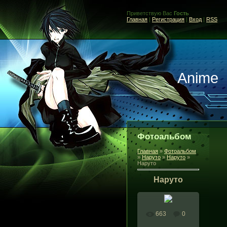
Приветствую Вас
Гость
Главная
|
Регистрация
|
Вход
|
RSS
Anime
Фотоальбом
Главная
»
Фотоальбом
»
Наруто
»
Наруто
»
Наруто
Наруто
663
0
В реальном