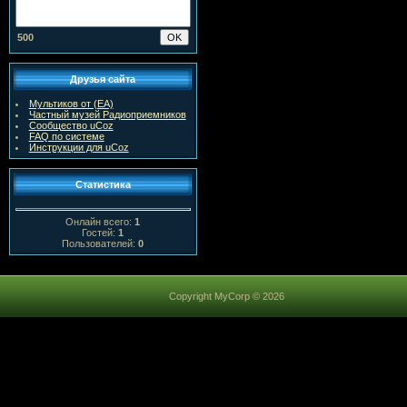
500
Друзья сайта
Мультиков от (ЕА)
Частный музей Радиоприемников
Сообщество uCoz
FAQ по системе
Инструкции для uCoz
Статистика
Онлайн всего:
1
Гостей:
1
Пользователей:
0
Copyright MyCorp © 2026