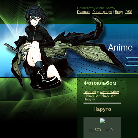
Приветствую Вас
Гость
Главная
|
Регистрация
|
Вход
|
RSS
Anime
Фотоальбом
Главная
»
Фотоальбом
»
Наруто
»
Наруто
»
Наруто
Наруто
573
0