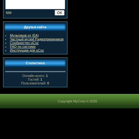
500
Друзья сайта
Мультиков от (ЕА)
Частный музей Радиоприемников
Сообщество uCoz
FAQ по системе
Инструкции для uCoz
Статистика
Онлайн всего:
1
Гостей:
1
Пользователей:
0
Copyright MyCorp © 2026