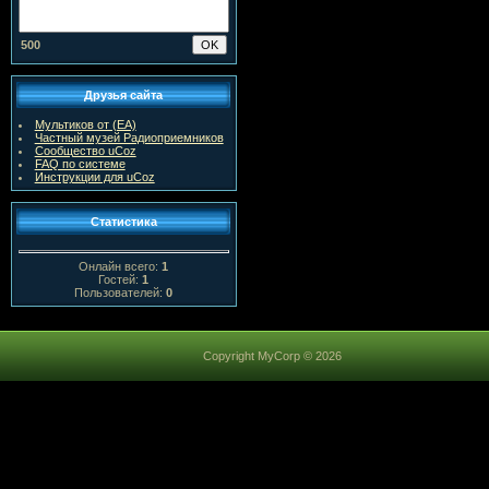
500
Друзья сайта
Мультиков от (ЕА)
Частный музей Радиоприемников
Сообщество uCoz
FAQ по системе
Инструкции для uCoz
Статистика
Онлайн всего:
1
Гостей:
1
Пользователей:
0
Copyright MyCorp © 2026