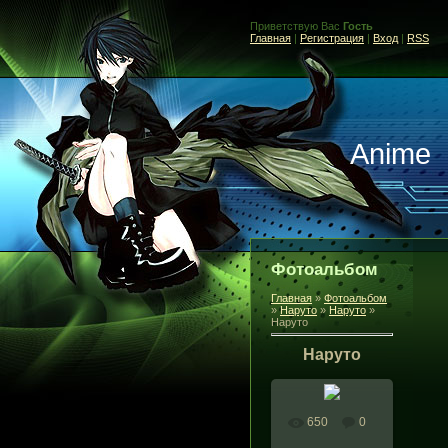
Приветствую Вас
Гость
Главная
|
Регистрация
|
Вход
|
RSS
Anime
Фотоальбом
Главная
»
Фотоальбом
»
Наруто
»
Наруто
»
Наруто
Наруто
650
0