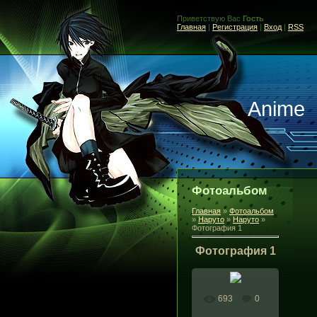
Приветствую Вас
Гость
Главная
|
Регистрация
|
Вход
|
RSS
Anime
Фотоальбом
Главная
»
Фотоальбом
»
Наруто
»
Наруто
»
Фотография 1
Фотография 1
693
0